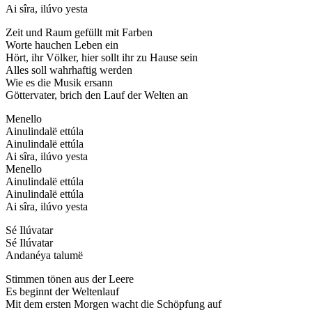
Ai sîra, ilúvo yesta
Zeit und Raum gefüllt mit Farben
Worte hauchen Leben ein
Hört, ihr Völker, hier sollt ihr zu Hause sein
Alles soll wahrhaftig werden
Wie es die Musik ersann
Göttervater, brich den Lauf der Welten an
Menello
Ainulindalë ettúla
Ainulindalë ettúla
Ai sîra, ilúvo yesta
Menello
Ainulindalë ettúla
Ainulindalë ettúla
Ai sîra, ilúvo yesta
Sé Ilúvatar
Sé Ilúvatar
Andanéya talumë
Stimmen tönen aus der Leere
Es beginnt der Weltenlauf
Mit dem ersten Morgen wacht die Schöpfung auf