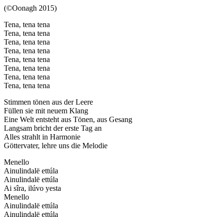
(©Oonagh 2015)
Tena, tena tena
Tena, tena tena
Tena, tena tena
Tena, tena tena
Tena, tena tena
Tena, tena tena
Tena, tena tena
Tena, tena tena
Stimmen tönen aus der Leere
Füllen sie mit neuem Klang
Eine Welt entsteht aus Tönen, aus Gesang
Langsam bricht der erste Tag an
Alles strahlt in Harmonie
Göttervater, lehre uns die Melodie
Menello
Ainulindalë ettúla
Ainulindalë ettúla
Ai sîra, ilúvo yesta
Menello
Ainulindalë ettúla
Ainulindalë ettúla